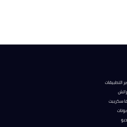
ر التطبيقات
راتش
فا سكريبت
بوتات
ديو