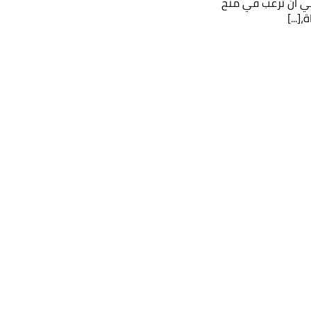
عي أن ترغب في منح
[...]
لومات
الخصوصية