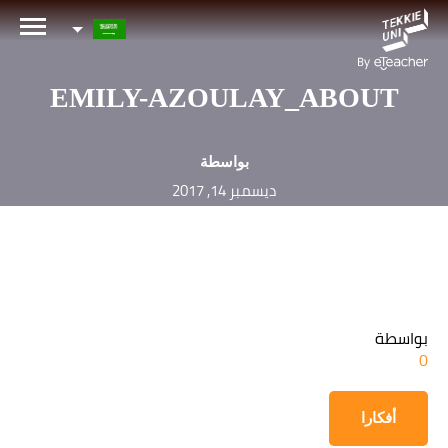
هل أنت مهتم بإحدى دوراتنا؟
اترك تفاصيلك وسنقوم بالتواصل معك قريباً!
EMILY-AZOULAY_ABOUT
الاسم الكامل لولي الأمر
بواسطة
ديسمبر 14, 2017
عمر طفلك
عمر طفلك
بواسطة
البريد الإلكتروني لولي الأمر
0
أفكارا
رقم الهاتف الجوال