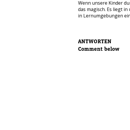
Wenn unsere Kinder dur
Eltern v
das magisch. Es liegt i
in Lernumgebungen einzu
Eltern E
ANTWORTEN
Comment below