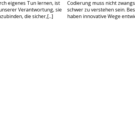
ch eigenes Tun lernen, ist
Codierung muss nicht zwangs
ollständiger Name
Alter Ihres Kindes
n unserer Verantwortung, sie
schwer zu verstehen sein. Be
Alter Ihres Kindes
binden, die sicher,[...]
haben innovative Wege entwick
-Mail
Handynummer
BITTE KONTAKTIEREN SI
Lesen Sie unsere Datenschutzbest