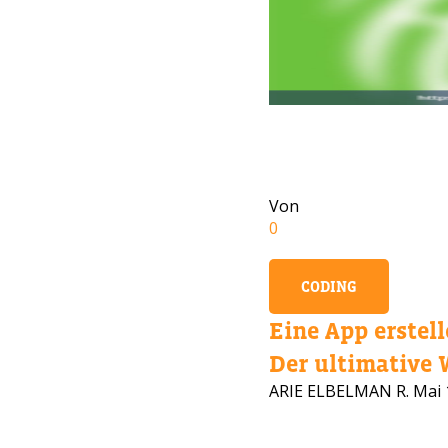
Von
0
CODING
Eine App erstell
Der ultimative W
BRAU
ARIE ELBELMAN R.
Mai 
Hinterla