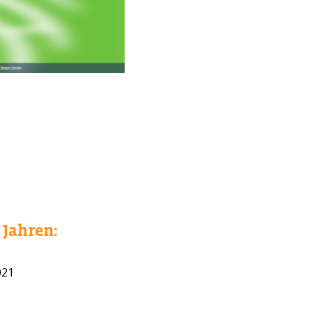
Jahren:
WAHL?
021