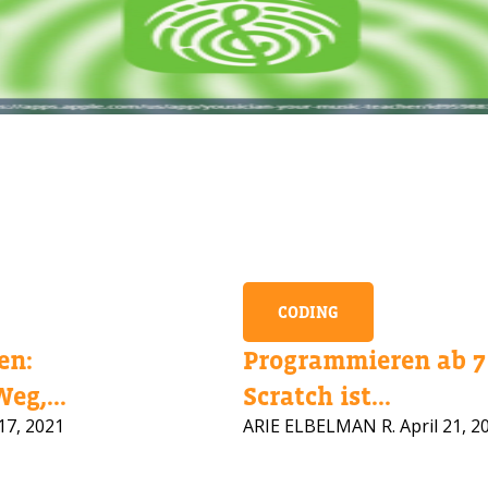
CODING
en:
Programmieren ab 7 
eg,...
Scratch ist...
CHEN SIE HILFE BEI DER KURSAUS
17, 2021
ARIE ELBELMAN R.
April 21, 2
ssen Sie Ihre Daten und wir melden uns bald zurück!