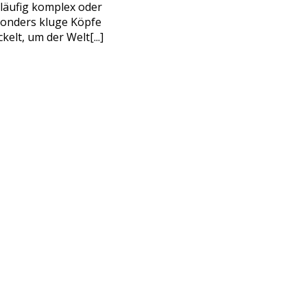
läufig komplex oder
sonders kluge Köpfe
elt, um der Welt[...]
E MICH
immungen