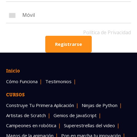
Número de celular
Política de Privacidad
Registrarse
Política de Privacidad
OBTENER INFORMACIÓN
Inicio
Cómo Funciona
Testimonios
CURSOS
Construye Tu Primera Aplicación
Ninjas de Python
Artistas de Scratch
Genios de JavaScript
Campeones en robótica
Superestrellas del video
Magos de la animación
Pon en marcha tu innovación