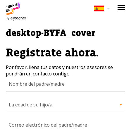
¿Te interesan nuestros
programas?
desktop-BYFA_cover
Nuestros asesores responderán tus
preguntas con gusto. Haz clic abajo para
Regístrate ahora.
dejar tu información.
Por favor, llena tus datos y nuestros asesores se
Nombre completo del padre/madre
pondrán en contacto contigo.
La edad de su hijo/a
La edad de su hijo/a
La edad de su hijo/a
Correo electrónico del padre/madre