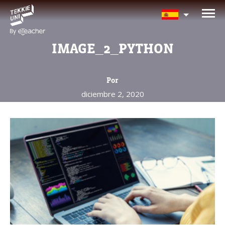
¿Te interesan nuestros
programas?
IMAGE_2_PYTHON
Nuestros asesores responderán tus
preguntas con gusto. Haz clic abajo para
Por
dejar tu información.
diciembre 2, 2020
Nombre completo del padre/madre
La edad de su hijo/a
La edad de su hijo/a
Correo electrónico del padre/madre