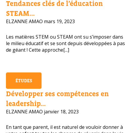
Tendances clés de l’éducation
Numéro de téléphone portable
STEAM...
ELZANNE AMAO
mars 19, 2023
Les matières STEM ou STEAM ont su s’imposer dans
Politique de confidentialité
le milieu éducatif et se sont depuis développées à pas
de géant ! Cette approche[...]
OBTENIR PLUS D’INFOS
ÉTUDES
Développer ses compétences en
leadership...
ELZANNE AMAO
janvier 18, 2023
En tant que parent, il est naturel de vouloir donner à