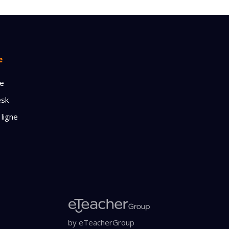
e
ge
esk
 ligne
by eTeacherGroup