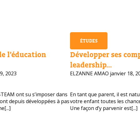
ÉTUDES
de l’éducation
Développer ses com
leadership...
9, 2023
ELZANNE AMAO
janvier 18, 2
STEAM ont su s’imposer dans
En tant que parent, il est nat
 sont depuis développées à pas
votre enfant toutes les chance
[...]
Une façon d’y parvenir est[...]
vous besoin d'aide pour choisir votre
?
vos coordonnées et nous vous contacterons sous peu.