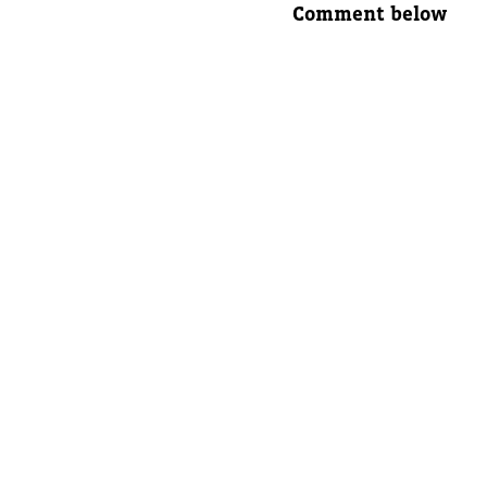
Comment below
Nom com
E-mail d