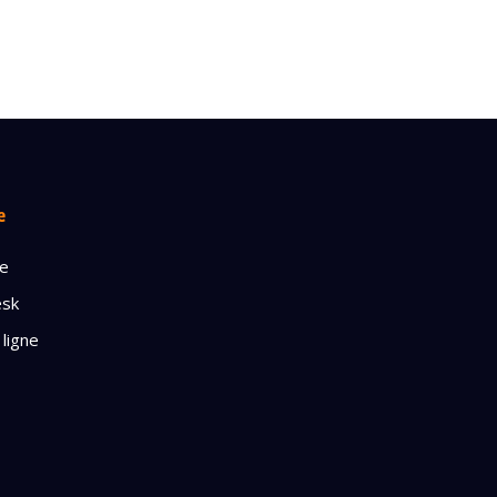
e
ge
esk
 ligne