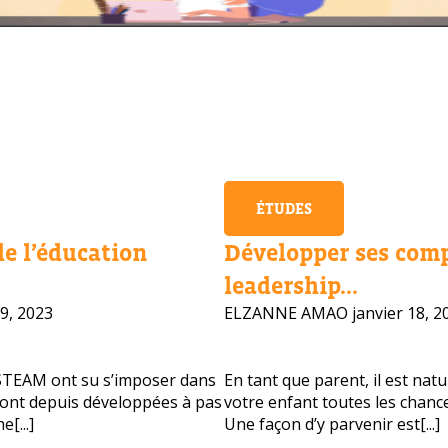
ÉTUDES
de l’éducation
Développer ses com
leadership...
9, 2023
ELZANNE AMAO
janvier 18, 2
STEAM ont su s’imposer dans
En tant que parent, il est nat
 sont depuis développées à pas
votre enfant toutes les chance
vous besoin d'aide pour choisir votre
[...]
Une façon d’y parvenir est[...]
?