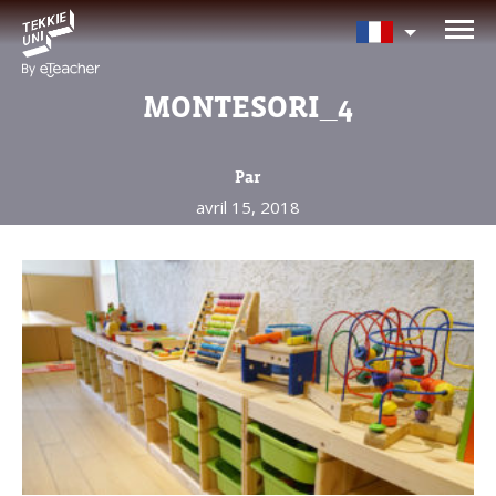
Avez-vous besoin d'aide pour
choisir votre cours?
MONTESORI_4
Laissez vos coordonnées et nous vous
contacterons sous peu.
Par
avril 15, 2018
Nom complet d'un parent
Âge de votre enfant
Âge de votre enfant
E-mail des parents