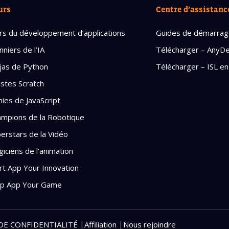
urs
Centre d’assistanc
Politique de confi
rs du développement d’applications
Guides de démarra
nniers de l’IA
Télécharger – AnyD
jas de Python
Télécharger – ISL en
istes Scratch
ies de JavaScript
mpions de la Robotique
erstars de la Vidéo
iciens de l’animation
rt App Your Innovation
ep App Your Game
|
|
DE CONFIDENTIALITÉ
Affiliation
Nous rejoindre