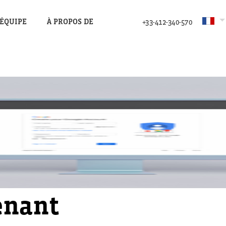
’ÉQUIPE
À PROPOS DE
+33-412-340-570
enant