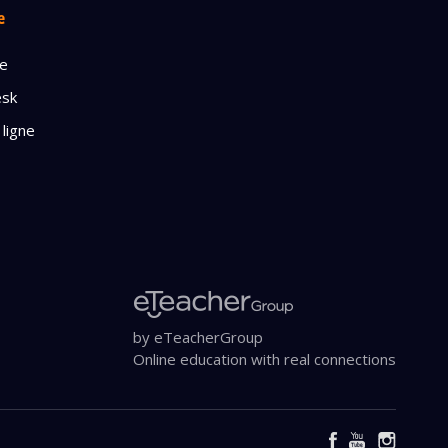
e
dentialité
ge
esk
 ligne
by eTeacherGroup
Online education with real connections