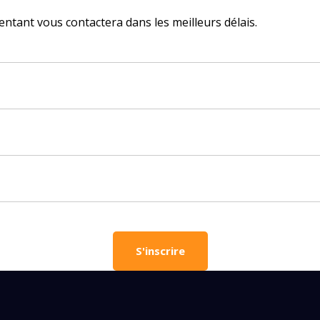
entant vous contactera dans les meilleurs délais.
vous besoin d'aide pour choisir votre
?
vos coordonnées et nous vous contacterons sous peu.
plet d'un parent
Âge de votre enfant
Âge de votre enfant
es parents
Numéro de téléphone porta
S'inscrire
OBTENIR PLUS D