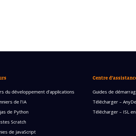
urs
Centre d’assistanc
rs du développement d’applications
Guides de démarra
nniers de l’IA
Télécharger – AnyD
jas de Python
Télécharger – ISL en
istes Scratch
ies de JavaScript