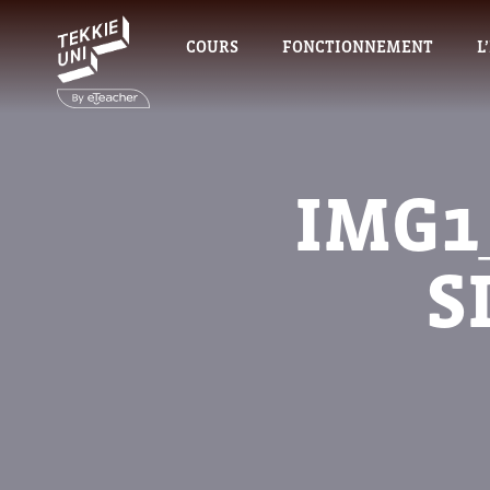
COURS
FONCTIONNEMENT
L
IMG1
S