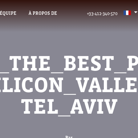
’ÉQUIPE
À PROPOS DE
+33-412-340-570
_THE_BEST_
ILICON_VALLE
TEL_AVIV
Par