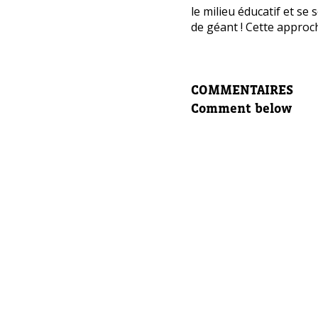
le milieu éducatif et se
cours
de géant ! Cette approche
Laissez 
Nom com
COMMENTAIRES
Comment below
E-mail d