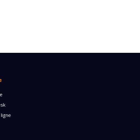
e
ge
esk
 ligne