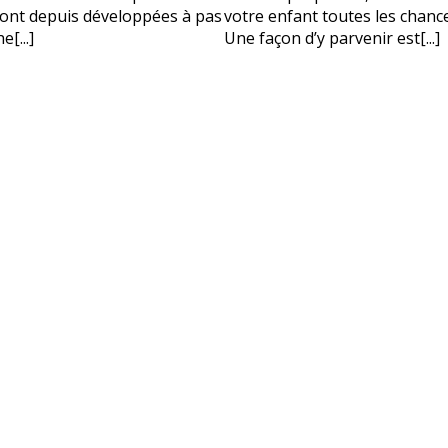
 sont depuis développées à pas
votre enfant toutes les chance
?
[...]
Une façon d’y parvenir est[...]
vos coordonnées et nous vous contacterons sous peu.
plet d'un parent
Âge de votre enfant
Âge de votre enfant
es parents
Numéro de téléphone porta
OBTENIR PLUS D
Politique de confi