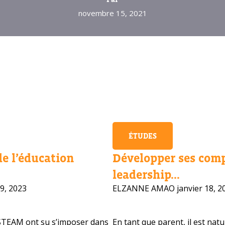
novembre 15, 2021
ÉTUDES
de l’éducation
Développer ses com
leadership...
9, 2023
ELZANNE AMAO
janvier 18, 2
STEAM ont su s’imposer dans
vous besoin d'aide pour choisir votre
En tant que parent, il est nat