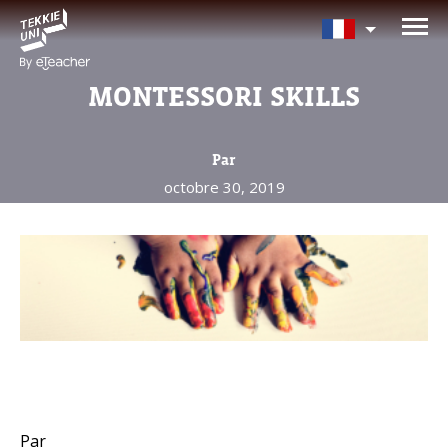
Avez-vous besoin d'aide pour
choisir votre cours?
MONTESSORI SKILLS
Laissez vos coordonnées et nous vous
contacterons sous peu.
Par
octobre 30, 2019
Nom complet d'un parent
Âge de votre enfant
Âge de votre enfant
E-mail des parents
Par