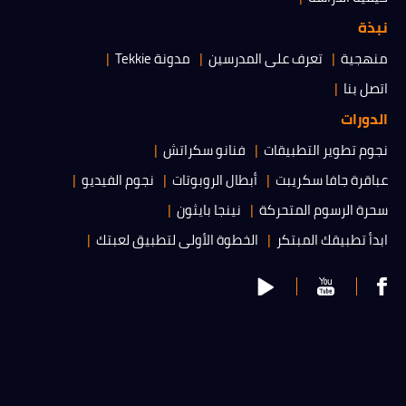
بذة
نهجية
تعرف على المدرسين
مدونة Tekkie
تصل بنا
لدورات
جوم تطوير التطبيقات
فنانو سكراتش
باقرة جافا سكريبت
أبطال الروبوتات
نجوم الفيديو
حرة الرسوم المتحركة
نينجا بايثون
بدأ تطبيقك المبتكر
الخطوة الأولى لتطبيق لعبتك