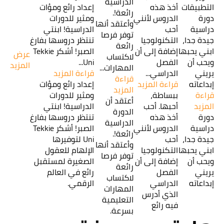
الدراسية
التطبيقات
أخذ هذه
إعداد رائع ومؤات
رائعة!.
دورة
الدروس لأنني
ومثير للدورات
وأعتقد أنها
دراسية
أحب
الدراسية! ابنتي
توفر فرصا
جيدة جدا،
التكنولوجيا
تنتظر دروسها بفارغ
رائعة
ابني يحبها
إضافة إلى أن
الصبر! أشكر Tekkie
عرض
لاكتساب
ويحب أن
الفصل
Uni...
المزيد
المهارات...
يريني
الدراسي...
قراءة المزيد
قراءة
إبداعاته
قراءة المزيد
إعداد رائع ومؤات
المزيد
قراءة
ببساطة،
ومثير للدورات
أعتقد أن
المزيد
أحبها. أحب
الدراسية! ابنتي
الدورة
دورة
أخذ هذه
تنتظر دروسها بفارغ
الدراسية
دراسية
الدروس لأنني
الصبر! أشكر Tekkie
رائعة!.
جيدة جدا،
أحب
Uni لتوفيرها
وأعتقد أنها
ابني يحبها
التكنولوجيا
الإلهام للعقول
توفر فرصا
ويحب أن
إضافة إلى أن
الصغيرة لمستقبل
رائعة
يريني
الفصل
رائع في العالم
لاكتساب
إبداعاته
الدراسي
الرقمي.
المهارات
الذي أدرس
التعليمية
فيه رائع
بسرعة.