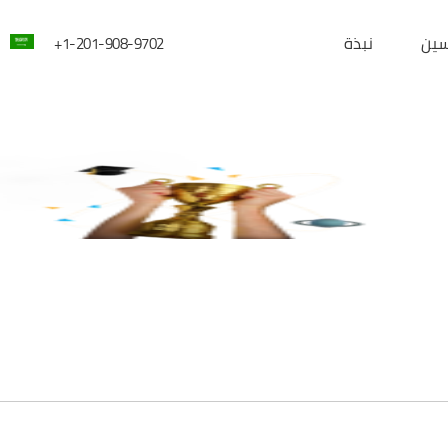
سين
نبذة
1-201-908-9702+