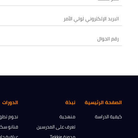
هل أنت
اترك تفاصي
الاسم الكا
البريد الإل
الصفحة الرئيسية
نبذة
الدورات
كيفية الدراسة
منهجية
نجوم تطوي
تعرف على المدرسين
فنانو سك
مدونة Tekkie
عباقرة جا