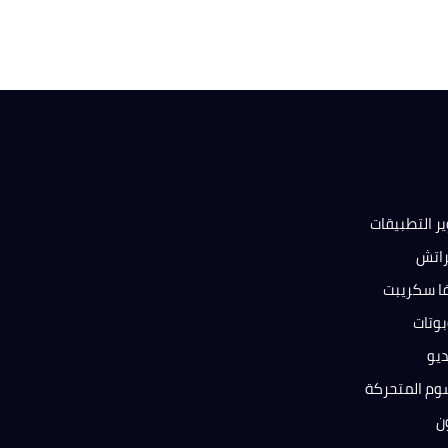
ر التطبيقات
راتش
فا سكريبت
بوتات
ديو
وم المتحركة
ون