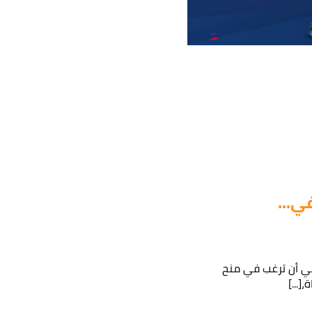
ي...
عي أن ترغب في منح
[...]