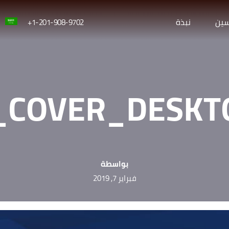
سين
نبذة
1-201-908-9702+
_COVER_DESKT
بواسطة
فبراير 7, 2019