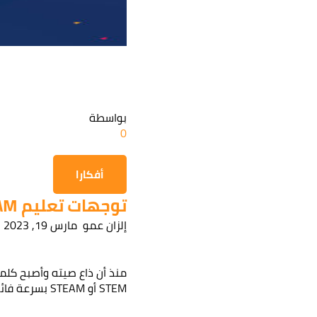
بواسطة
0
أفكارا
توجهات تعليم STEAM...
إلزان عمو
مارس 19, 2023
منذ أن ذاع صيته وأصبح كلمة
هل أنت
STEM أو STEAM بسرعة فائقة! لقد[...]
اترك تفاصي