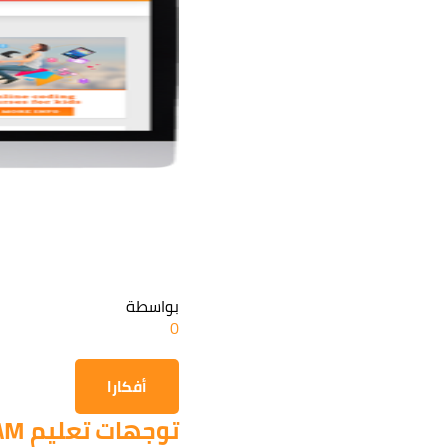
بواسطة
0
أفكارا
توجهات تعليم STEAM...