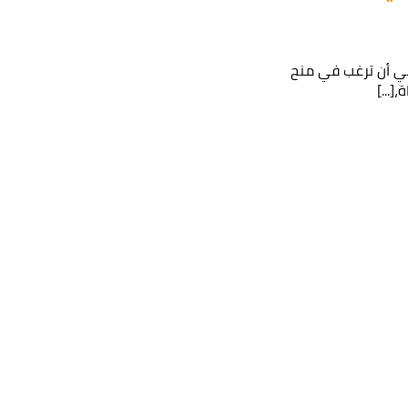
عي أن ترغب في منح
[...]
لومات
الخصوصية