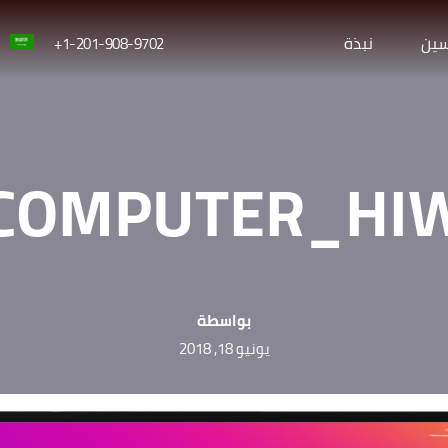
سين
نبذة
1-201-908-9702+
COMPUTER_HI
بواسطة
يونيو 18, 2018