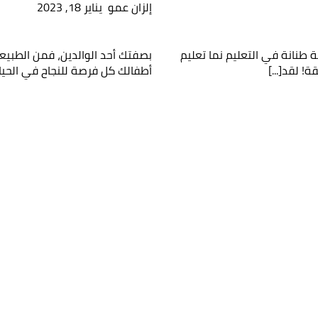
إلزان عمو
يناير 18, 2023
 مهتم بإحدى دوراتنا؟
لك وسنقوم بالتواصل معك قريباً!
 طنانة في التعليم نما تعليم
بصفتك أحد الوالدين، فمن الطبي
أطفالك كل فرصة للنجاح في الحياة،
مل لولي الأمر
عمر طفلك
عمر طفلك
كتروني لولي الأمر
رقم الهاتف الجوال
الحصول على المع
قراءة سياسة 