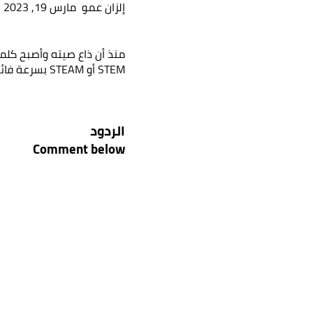
إلزان عمو
مارس 19, 2023
هل أنت
اترك تفاصي
منذ أن ذاع صيته وأصبح كلمة
STEM أو STEAM بسرعة فائقة! لقد[...]
الاسم الكا
الردود
البريد الإل
Comment below