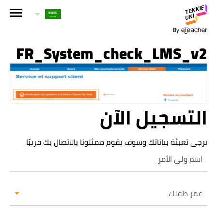
هل أنت مهتم بإحدى دوراتنا؟
اترك تفاصيلك وسنقوم بالتواصل معك قريباً!
FR_System_check_LMS_v2
الاسم الكامل لولي الأمر
التسجيل الآن
عمر طفلك
عمر طفلك
يرجى تعبئة بياناتك وسوف يقوم ممثلونا بالاتصال بك قريبًا
البريد الإلكتروني لولي الأمر
عمر طفلك
رقم الهاتف الجوال