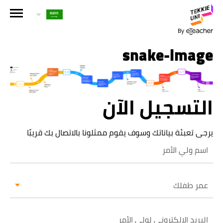
هل أنت مهتم بإحدى دوراتنا؟
اترك تفاصيلك وسنقوم بالتواصل معك قريباً!
snake-image
الاسم الكامل لولي الأمر
التسجيل الآن
عمر طفلك
يرجى تعبئة بياناتك وسوف يقوم ممثلونا بالاتصال بك قريبًا
عمر طفلك
البريد الإلكتروني لولي الأمر
عمر طفلك
رقم الهاتف الجوال