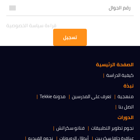
قراءة سياسة الخصوصية
قراءة سياسة الخصوصية
تسجيل
الحصول على المعلومات
الصفحة الرئيسية
كيفية الدراسة
نبذة
منهجية
تعرف على المدرسين
مدونة Tekkie
اتصل بنا
الدورات
نجوم تطوير التطبيقات
فنانو سكراتش
عباقرة جافا سكريبت
أبطال الروبوتات
نجوم الفيديو