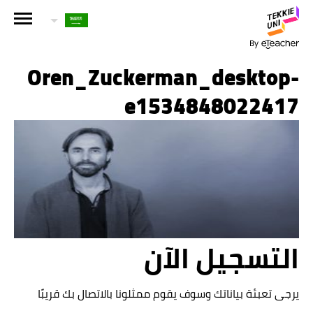
هل أنت مهتم بإحدى دوراتنا؟
اترك تفاصيلك وسنقوم بالتواصل معك قريباً!
Oren_Zuckerman_desktop-
e1534848022417
الاسم الكامل لولي الأمر
عمر طفلك
عمر طفلك
البريد الإلكتروني لولي الأمر
التسجيل الآن
يرجى تعبئة بياناتك وسوف يقوم ممثلونا بالاتصال بك قريبًا
رقم الهاتف الجوال