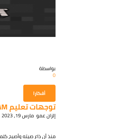
بواسطة
0
أفكارا
توجهات تعليم STEAM...
إلزان عمو
مارس 19, 2023
هل أنت
منذ أن ذاع صيته وأصبح كلمة