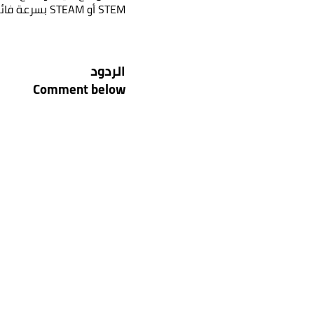
STEM أو STEAM بسرعة فائقة! لقد[...]
اترك تفاصي
الاسم الكا
الردود
Comment below
البريد الإل