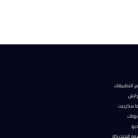
ر التطبيقات
راتش
فا سكريبت
بوتات
ديو
وم المتحركة