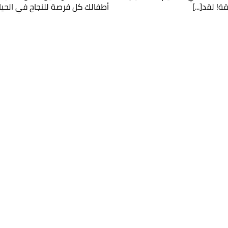
أطفالك كل فرصة للنجاح في الحياة،
لك وسنقوم بالتواصل معك قريباً!
مل لولي الأمر
عمر طفلك
عمر طفلك
كتروني لولي الأمر
رقم الهاتف الجوال
الحصول على المع
قراءة سياسة 