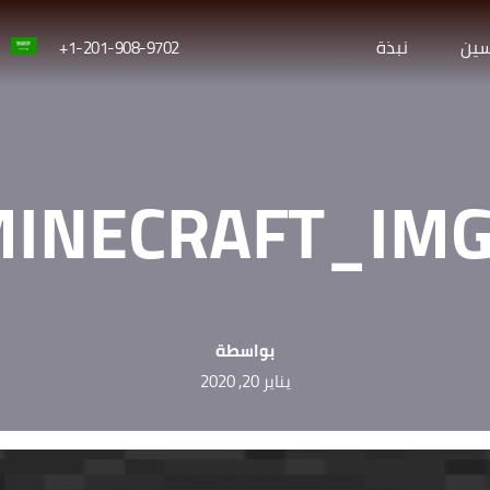
سين
نبذة
1-201-908-9702+
INECRAFT_IM
بواسطة
يناير 20, 2020