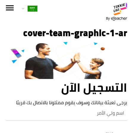
هل أنت مهتم بإحدى دوراتنا؟
اترك تفاصيلك وسنقوم بالتواصل معك قريباً!
cover-team-graphic-1-ar
الاسم الكامل لولي الأمر
عمر طفلك
التسجيل الآن
عمر طفلك
البريد الإلكتروني لولي الأمر
يرجى تعبئة بياناتك وسوف يقوم ممثلونا بالاتصال بك قريبًا
رقم الهاتف الجوال