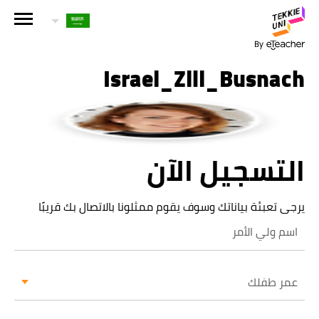
هل أنت مهتم بإحدى دوراتنا؟
اترك تفاصيلك وسنقوم بالتواصل معك قريباً!
Israel_Zlil_Busnach
الاسم الكامل لولي الأمر
التسجيل الآن
عمر طفلك
عمر طفلك
يرجى تعبئة بياناتك وسوف يقوم ممثلونا بالاتصال بك قريبًا
البريد الإلكتروني لولي الأمر
عمر طفلك
رقم الهاتف الجوال