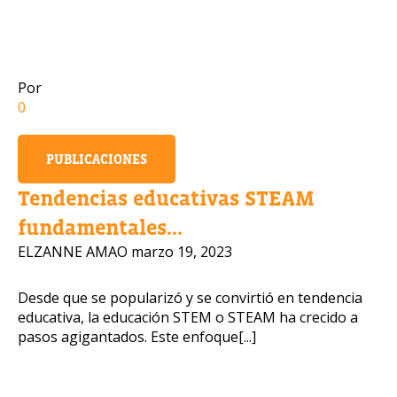
Número de celular
Por
Política 
0
OBTENER INFORMACIÓN
PUBLICACIONES
Tendencias educativas STEAM
fundamentales...
ELZANNE AMAO
marzo 19, 2023
Desde que se popularizó y se convirtió en tendencia
educativa, la educación STEM o STEAM ha crecido a
pasos agigantados. Este enfoque[...]