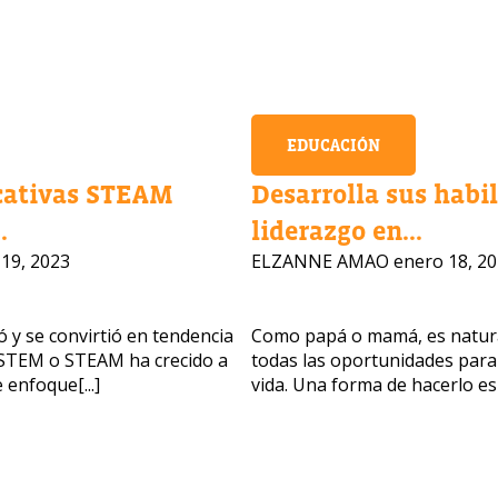
EDUCACIÓN
cativas STEAM
Desarrolla sus habi
.
liderazgo en...
19, 2023
ELZANNE AMAO
enero 18, 2
 y se convirtió en tendencia
Como papá o mamá, es natural
n STEM o STEAM ha crecido a
todas las oportunidades para
 enfoque[...]
vida. Una forma de hacerlo es[.
nteresan nuestros programas?
 asesores responderán tus preguntas con gusto. Haz clic a
ar tu información.