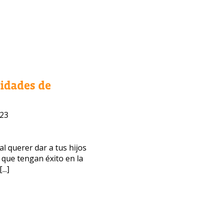
lidades de
023
 querer dar a tus hijos
 que tengan éxito en la
..]
bajo