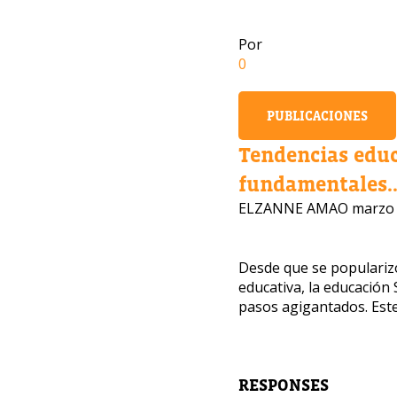
Por
0
PUBLICACIONES
Tendencias edu
fundamentales..
ELZANNE AMAO
marzo 
Desde que se popularizó
educativa, la educació
pasos agigantados. Este
¿Te i
Nuestros
para dej
RESPONSES