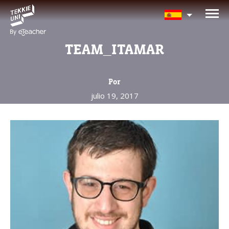
¿Te interesan nuestros
programas?
TEAM_ITAMAR
Nuestros asesores responderán tus
preguntas con gusto. Haz clic abajo para
Por
dejar tu información.
julio 19, 2017
Nombre completo del padre/madre
La edad de su hijo/a
La edad de su hijo/a
Correo electrónico del padre/madre