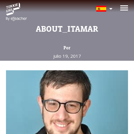
¿Te interesan nuestros
programas?
ABOUT_ITAMAR
Nuestros asesores responderán tus
preguntas con gusto. Haz clic abajo para
Por
dejar tu información.
julio 19, 2017
Nombre completo del padre/madre
La edad de su hijo/a
La edad de su hijo/a
Correo electrónico del padre/madre