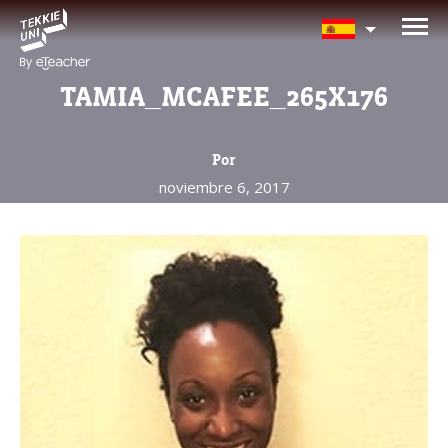
¿Te interesan nuestros
programas?
TAMIA_MCAFEE_265X176
Nuestros asesores responderán tus
preguntas con gusto. Haz clic abajo para
Por
dejar tu información.
noviembre 6, 2017
Nombre completo del padre/madre
La edad de su hijo/a
La edad de su hijo/a
Correo electrónico del padre/madre