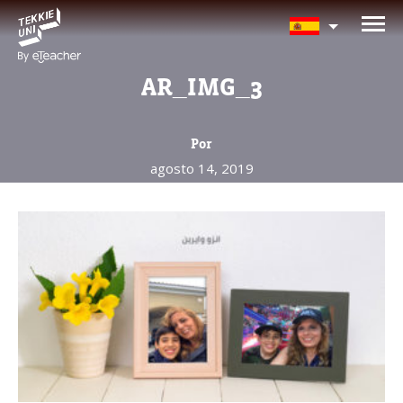
¿Te interesan nuestros
programas?
AR_IMG_3
Nuestros asesores responderán tus
preguntas con gusto. Haz clic abajo para
Por
dejar tu información.
agosto 14, 2019
Nombre completo del padre/madre
La edad de su hijo/a
La edad de su hijo/a
Correo electrónico del padre/madre