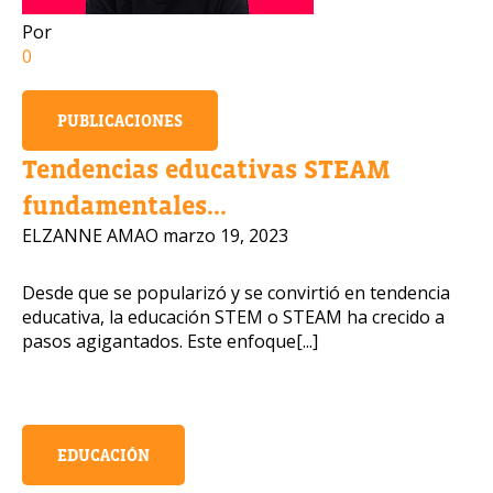
Por
0
Número de celular
PUBLICACIONES
Tendencias educativas STEAM
Política de Privacidad
fundamentales...
OBTENER INFORMACIÓN
ELZANNE AMAO
marzo 19, 2023
Desde que se popularizó y se convirtió en tendencia
educativa, la educación STEM o STEAM ha crecido a
pasos agigantados. Este enfoque[...]
EDUCACIÓN