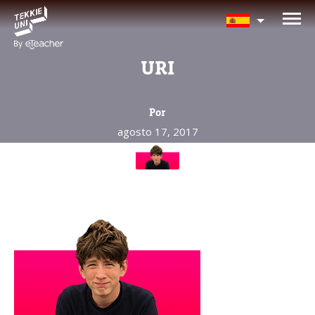
¿Te interesan nuestros
programas?
URI
Nuestros asesores responderán tus
preguntas con gusto. Haz clic abajo para
Por
dejar tu información.
agosto 17, 2017
Nombre completo del padre/madre
La edad de su hijo/a
La edad de su hijo/a
Correo electrónico del padre/madre