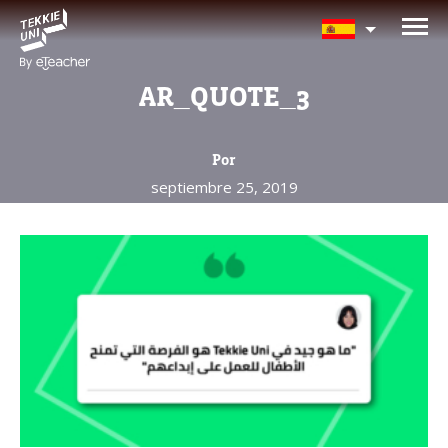
¿Te interesan nuestros
programas?
AR_QUOTE_3
Nuestros asesores responderán tus
preguntas con gusto. Haz clic abajo para
Por
dejar tu información.
septiembre 25, 2019
Nombre completo del padre/madre
La edad de su hijo/a
La edad de su hijo/a
Correo electrónico del padre/madre