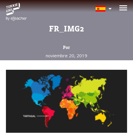
¿Te interesan nuestros
programas?
FR_IMG2
Nuestros asesores responderán tus
preguntas con gusto. Haz clic abajo para
Por
dejar tu información.
noviembre 20, 2019
Nombre completo del padre/madre
La edad de su hijo/a
La edad de su hijo/a
Correo electrónico del padre/madre