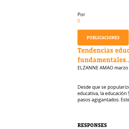
Por
0
PUBLICACIONES
Tendencias edu
fundamentales..
ELZANNE AMAO
marzo 
Desde que se popularizó
educativa, la educació
pasos agigantados. Este
¿Te i
Nuestros
para dej
RESPONSES