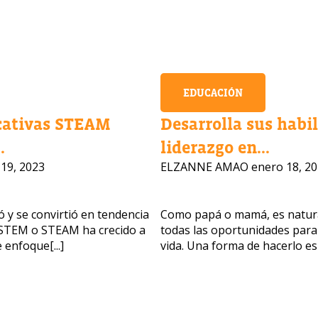
EDUCACIÓN
cativas STEAM
Desarrolla sus habi
.
liderazgo en...
19, 2023
ELZANNE AMAO
enero 18, 2
 y se convirtió en tendencia
Como papá o mamá, es natural
n STEM o STEAM ha crecido a
todas las oportunidades para
 enfoque[...]
vida. Una forma de hacerlo es[.
nteresan nuestros programas?
 asesores responderán tus preguntas con gusto. Haz clic a
ar tu información.