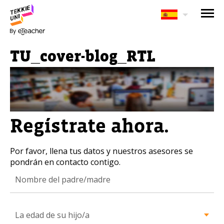
¿Te interesan nuestros
programas?
TU_cover-blog_RTL
Nuestros asesores responderán tus
preguntas con gusto. Haz clic abajo para
dejar tu información.
Nombre completo del padre/madre
Regístrate ahora.
Por favor, llena tus datos y nuestros asesores se
pondrán en contacto contigo.
La edad de su hijo/a
La edad de su hijo/a
Correo electrónico del padre/madre
La edad de su hijo/a