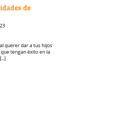
lidades de
023
bajo
 querer dar a tus hijos
 que tengan éxito en la
..]
ACIÓN
Privacidad