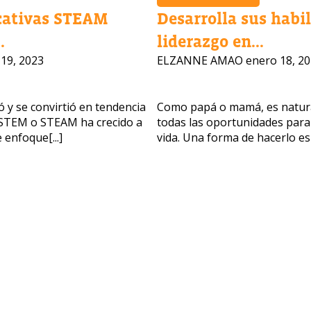
cativas STEAM
Desarrolla sus habi
.
liderazgo en...
nteresan nuestros programas?
19, 2023
ELZANNE AMAO
enero 18, 2
 asesores responderán tus preguntas con gusto. Haz clic a
ar tu información.
 y se convirtió en tendencia
Como papá o mamá, es natural
n STEM o STEAM ha crecido a
todas las oportunidades para
completo del padre/madre
La edad de su hijo/a
 enfoque[...]
vida. Una forma de hacerlo es[.
La edad de su hijo/a
lectrónico del padre/madre
Número de celular
OBTENER INFORM
Política de 