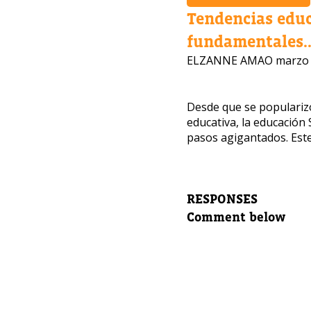
Tendencias edu
fundamentales..
¿Te i
ELZANNE AMAO
marzo 
Nuestros
para dej
Desde que se popularizó
educativa, la educació
Nombre 
pasos agigantados. Este
Correo e
RESPONSES
Comment below