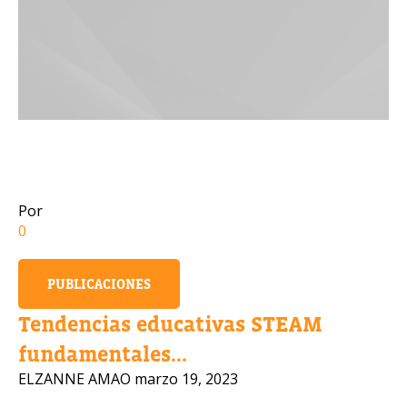
Número de celular
Política 
OBTENER INFORMACIÓN
Por
0
PUBLICACIONES
Tendencias educativas STEAM
fundamentales...
ELZANNE AMAO
marzo 19, 2023