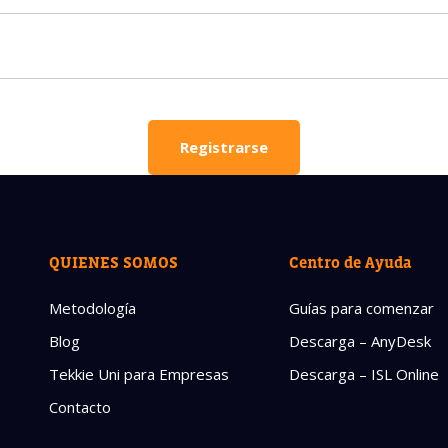
 asesores responderán tus preguntas con gusto. Haz clic a
ar tu información.
completo del padre/madre
La edad de su hijo/a
La edad de su hijo/a
Registrarse
lectrónico del padre/madre
Número de celular
QUIENES SOMOS
Centro de Ayuda
Metodología
Guías para comenzar
OBTENER INFORM
Blog
Descarga – AnyDesk
Política de 
Tekkie Uni para Empresas
Descarga – ISL Online
Contacto