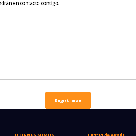
ndrán en contacto contigo.
nteresan nuestros programas?
 asesores responderán tus preguntas con gusto. Haz clic a
ar tu información.
completo del padre/madre
La edad de su hijo/a
La edad de su hijo/a
lectrónico del padre/madre
Número de celular
Registrarse
OBTENER INFORM
QUIENES SOMOS
Centro de Ayuda