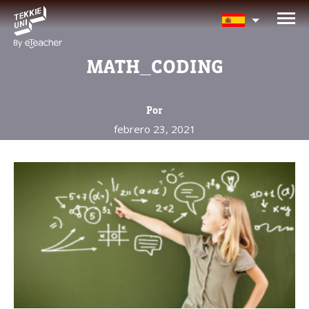
¿Te interesan nuestros
programas?
MATH_CODING
Nuestros asesores responderán tus
preguntas con gusto. Haz clic abajo para
Por
dejar tu información.
febrero 23, 2021
Nombre completo del padre/madre
La edad de su hijo/a
La edad de su hijo/a
Correo electrónico del padre/madre