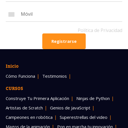
Número de celular
Política de Privacidad
Registrarse
Política de Privacidad
OBTENER INFORMACIÓN
Inicio
Cómo Funciona
Testimonios
CURSOS
Construye Tu Primera Aplicación
Ninjas de Python
Artistas de Scratch
Genios de JavaScript
Campeones en robótica
Superestrellas del video
Magos de la animación
Pon en marcha tu innovación