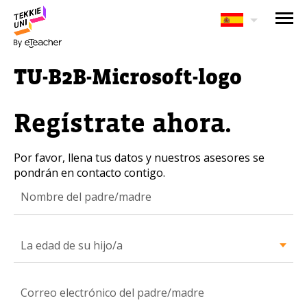
¿Te interesan nuestros
programas?
TU-B2B-Microsoft-logo
Nuestros asesores responderán tus
preguntas con gusto. Haz clic abajo para
Regístrate ahora.
dejar tu información.
Por favor, llena tus datos y nuestros asesores se
Nombre completo del padre/madre
pondrán en contacto contigo.
La edad de su hijo/a
La edad de su hijo/a
La edad de su hijo/a
Correo electrónico del padre/madre