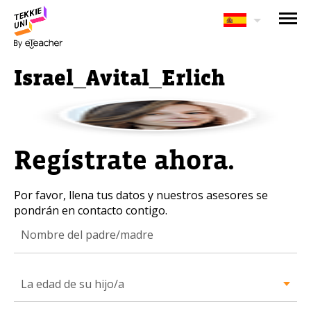
¿Te interesan nuestros
programas?
Israel_Avital_Erlich
Nuestros asesores responderán tus
preguntas con gusto. Haz clic abajo para
dejar tu información.
Regístrate ahora.
Nombre completo del padre/madre
Por favor, llena tus datos y nuestros asesores se
pondrán en contacto contigo.
La edad de su hijo/a
La edad de su hijo/a
La edad de su hijo/a
Correo electrónico del padre/madre