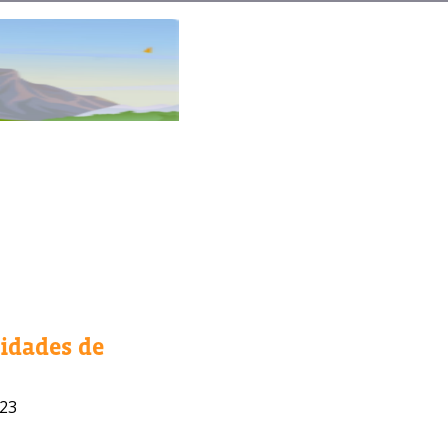
lidades de
023