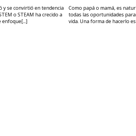
nteresan nuestros programas?
 y se convirtió en tendencia
Como papá o mamá, es natural
 asesores responderán tus preguntas con gusto. Haz clic a
n STEM o STEAM ha crecido a
todas las oportunidades para
ar tu información.
 enfoque[...]
vida. Una forma de hacerlo es[.
completo del padre/madre
La edad de su hijo/a
La edad de su hijo/a
lectrónico del padre/madre
Número de celular
OBTENER INFORM
Política de 