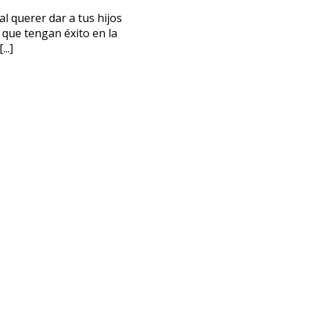
 querer dar a tus hijos
bajo
 que tengan éxito en la
..]
ACIÓN
Privacidad