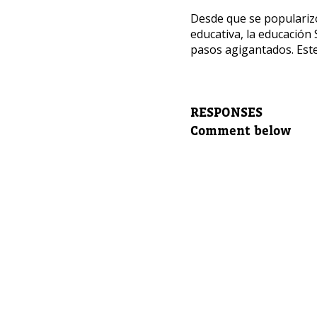
¿Te i
Desde que se popularizó
Nuestros
educativa, la educació
para dej
pasos agigantados. Este
Nombre 
RESPONSES
Comment below
Correo e