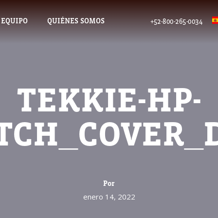
 EQUIPO
QUIÉNES SOMOS
+52-800-265-0034
TEKKIE-HP-
TCH_COVER_
Por
enero 14, 2022