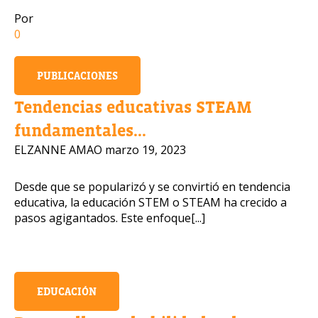
Por
0
Número de celular
PUBLICACIONES
Tendencias educativas STEAM
Política de Privacidad
fundamentales...
ELZANNE AMAO
marzo 19, 2023
OBTENER INFORMACIÓN
Desde que se popularizó y se convirtió en tendencia
educativa, la educación STEM o STEAM ha crecido a
pasos agigantados. Este enfoque[...]
EDUCACIÓN