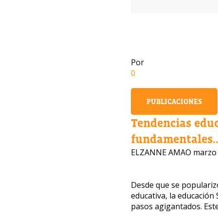
Por
0
PUBLICACIONES
Tendencias edu
fundamentales..
ELZANNE AMAO
marzo 
Desde que se popularizó
¿Te i
educativa, la educació
pasos agigantados. Este
Nuestros