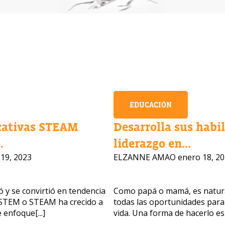
EDUCACIÓN
cativas STEAM
Desarrolla sus habi
.
liderazgo en...
19, 2023
ELZANNE AMAO
enero 18, 2
 y se convirtió en tendencia
Como papá o mamá, es natural
nteresan nuestros programas?
n STEM o STEAM ha crecido a
todas las oportunidades para
 enfoque[...]
vida. Una forma de hacerlo es[.
 asesores responderán tus preguntas con gusto. Haz clic a