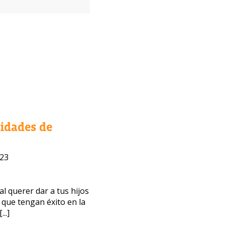
lidades de
023
 querer dar a tus hijos
 que tengan éxito en la
..]
bajo