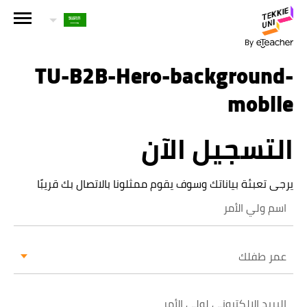
هل أنت مهتم بإحدى دوراتنا؟
اترك تفاصيلك وسنقوم بالتواصل معك قريباً!
TU-B2B-Hero-background-
mobile
الاسم الكامل لولي الأمر
التسجيل الآن
عمر طفلك
يرجى تعبئة بياناتك وسوف يقوم ممثلونا بالاتصال بك قريبًا
عمر طفلك
البريد الإلكتروني لولي الأمر
عمر طفلك
رقم الهاتف الجوال