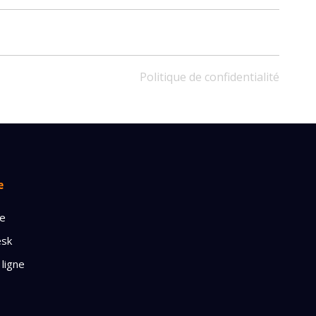
Politique de confidentialité
ble
e
ge
’INFOS
esk
 ligne
dentialité