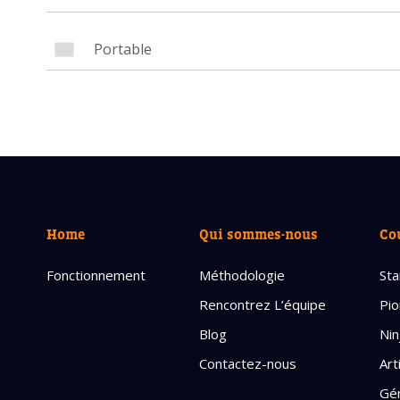
Avez-
cours
Laissez 
Nom com
E-mail d
Home
Qui sommes-nous
Co
Fonctionnement
Méthodologie
Sta
Rencontrez L’équipe
Pio
Blog
Nin
Contactez-nous
Art
Gén