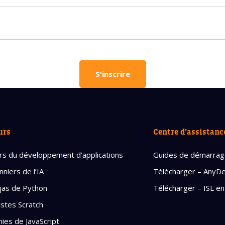
vous besoin d'aide pour choisir votre
?
vos coordonnées et nous vous contacterons sous peu.
plet d'un parent
Âge de votre enfant
S'inscrire
Âge de votre enfant
es parents
Numéro de téléphone porta
urs
Centre d’assistanc
rs du développement d’applications
Guides de démarra
OBTENIR PLUS D
nniers de l’IA
Télécharger – AnyD
jas de Python
Télécharger – ISL en
Politique de confi
istes Scratch
ies de JavaScript