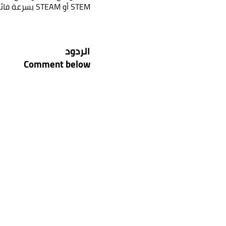
STEM أو STEAM بسرعة فائقة! لقد[...]
اترك تفاصي
الاسم الكا
الردود
Comment below
البريد الإل