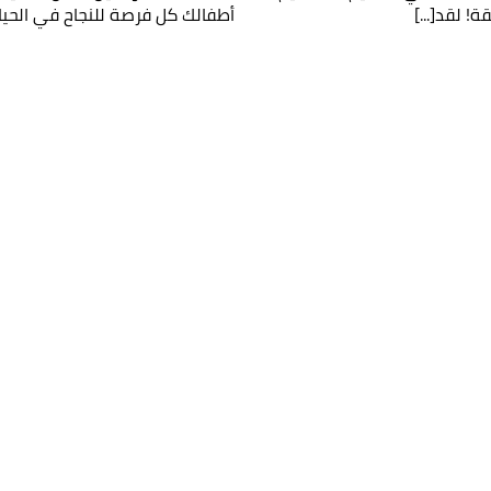
أطفالك كل فرصة للنجاح في الحياة،
لك وسنقوم بالتواصل معك قريباً!
مل لولي الأمر
عمر طفلك
عمر طفلك
كتروني لولي الأمر
رقم الهاتف الجوال
الحصول على المع
قراءة سياسة 