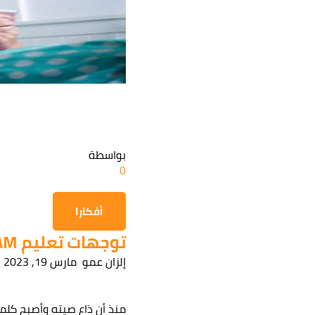
بواسطة
0
أفكارا
توجهات تعليم STEAM...
إلزان عمو
مارس 19, 2023
هل أنت
منذ أن ذاع صيته وأصبح كلمة