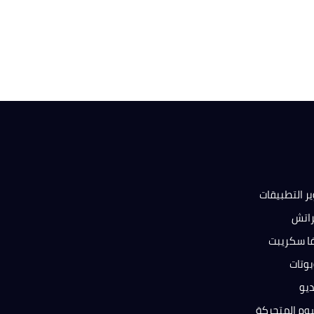
ر التطبيقات
راتش
فا سكريبت
بوتات
ديو
وم المتحركة