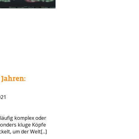
Jahren:
021
WAHL?
läufig komplex oder
sonders kluge Köpfe
elt, um der Welt[...]