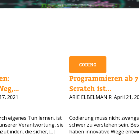
CODING
en:
Programmieren ab 7 
eg,...
Scratch ist...
17, 2021
ARIE ELBELMAN R.
April 21, 2
CHEN SIE HILFE BEI DER KURSAUS
ssen Sie Ihre Daten und wir melden uns bald zurück!
ch eigenes Tun lernen, ist
Codierung muss nicht zwangs
n unserer Verantwortung, sie
schwer zu verstehen sein. Be
binden, die sicher,[...]
haben innovative Wege entwick
ollständiger Name
Alter Ihres Kindes