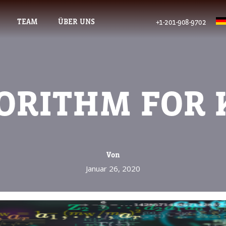
TEAM
ÜBER UNS
+1-201-908-9702
ORITHM FOR 
Von
Januar 26, 2020