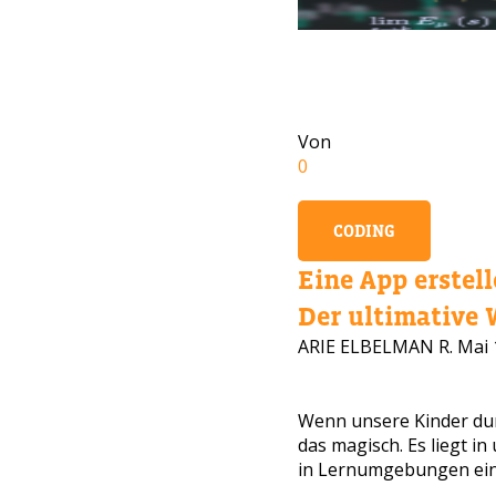
Von
0
CODING
Eine App erstell
Der ultimative W
ARIE ELBELMAN R.
Mai 
BRAU
Hinterla
Wenn unsere Kinder dur
das magisch. Es liegt i
in Lernumgebungen einzu
Eltern v