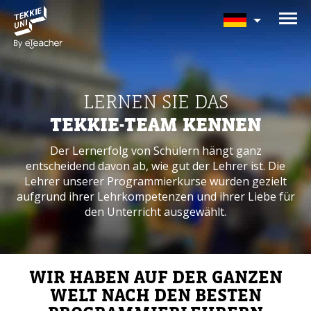
BRAUCHEN SIE HILFE BEI
DER KURSAUSWAHL?
Hinterlassen Sie Ihre Daten und wir
LERNEN SIE DAS
melden uns bald zurück!
TEKKIE-TEAM KENNEN
Eltern vollständiger Name
Der Lernerfolg von Schülern hängt ganz
entscheidend davon ab,
wie gut der Lehrer ist. Die
Lehrer unserer Programmierkurse wurden
gezielt
aufgrund ihrer Lehrkompetenzen
und ihrer Liebe für
Alter Ihres Kindes
den Unterricht ausgewählt.
Alter Ihres Kindes
Eltern E-Mail
WIR HABEN AUF DER GANZEN
WELT NACH DEN BESTEN